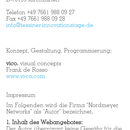
Lorem ipsum dolor sit amet:
Telefon +49 7661 988 09 27
Fax +49 7661 988 09 28
info@tessiner-innovationstage.de
24h
/ 365days
Konzept, Gestaltung, Programmierung:
We offer support for our customers
vico.
visual concepts
Mon - Fri 8:00am - 5:00pm
(GMT +1)
Frank de Rosso
www.vi-co.com
Get in touch
Cybersteel Inc.
Impressum
376-293 City Road, Suite 600
Im Folgenden wird die Firma "Nordmeyer
San Francisco, CA 94102
Networks" als "Autor" bezeichnet.
1. Inhalt des Webangebotes:
Have any questions?
Der Autor übernimmt keine Gewähr für die