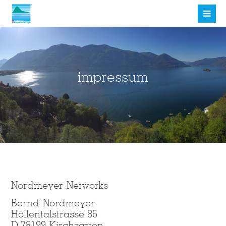
Login
Benutzername
impressum
Passwort
Anmelden
Nordmeyer Networks
Register
|
Lost your password?
Bernd Nordmeyer
Höllentalstrasse 86
Support
D-78199 Kirchzarten