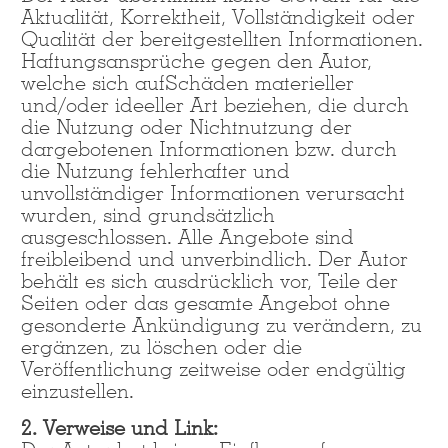
+44 1234 567 890
Aktualität, Korrektheit, Vollständigkeit oder
Qualität der bereitgestellten Informationen.
Haftungsansprüche gegen den Autor,
Drop us a line
welche sich aufSchäden materieller
info@yourdomain.com
und/oder ideeller Art beziehen, die durch
die Nutzung oder Nichtnutzung der
dargebotenen Informationen bzw. durch
About us
die Nutzung fehlerhafter und
unvollständiger Informationen verursacht
Lorem ipsum dolor sit amet, consectetuer
wurden, sind grundsätzlich
adipiscing elit.
ausgeschlossen. Alle Angebote sind
freibleibend und unverbindlich. Der Autor
Aenean commodo ligula eget dolor.
behält es sich ausdrücklich vor, Teile der
Aenean massa. Cum sociis natoque
Seiten oder das gesamte Angebot ohne
penatibus et magnis dis parturient
gesonderte Ankündigung zu verändern, zu
montes, nascetur ridiculus mus. Donec
ergänzen, zu löschen oder die
quam felis, ultricies nec.
Veröffentlichung zeitweise oder endgültig
einzustellen.
2. Verweise und Link: